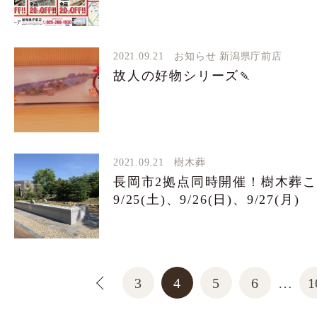
2021.09.21
お知らせ
新潟県庁前店
故人の好物シリーズ🍡
2021.09.21
樹木葬
長岡市2拠点同時開催！樹木葬こ
9/25(土)、9/26(日)、9/27(月)
3
4
5
6
1