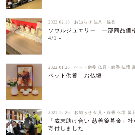
2022.02.13
お知らせ
仏具・線香
ソウルジュエリー 一部商品
4/1～
2022.01.28
ペット供養
仏具・線香
仏壇
ペット供養 お仏壇
2021.12.26
お知らせ
仏具・線香
仏壇
墓
「歳末助け合い 慈善釜募金」
寄付しました