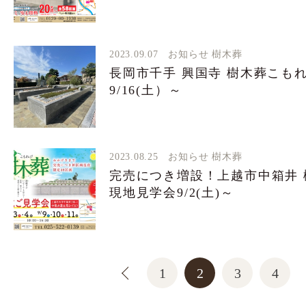
2023.09.07
お知らせ
樹木葬
長岡市千手 興国寺 樹木葬こも
9/16(土）～
2023.08.25
お知らせ
樹木葬
完売につき増設！上越市中箱井
現地見学会9/2(土)～
1
2
3
4